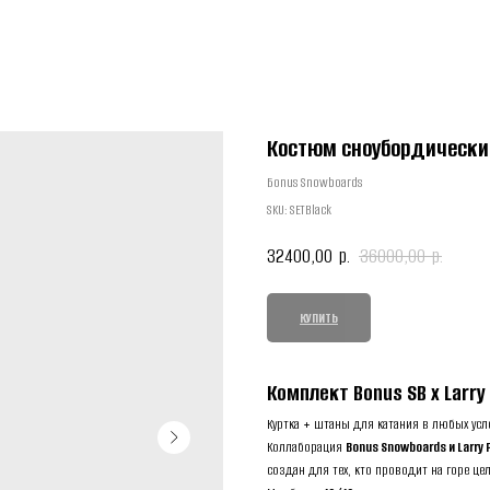
Костюм сноубордический 
Бonus Snowboards
SKU:
SETBlack
32400,00
36000,00
р.
р.
КУПИТЬ
Комплект Bonus SB x Larry
Куртка + штаны для катания в любых усл
Коллаборация
Bonus Snowboards и Larry 
создан для тех, кто проводит на горе ц