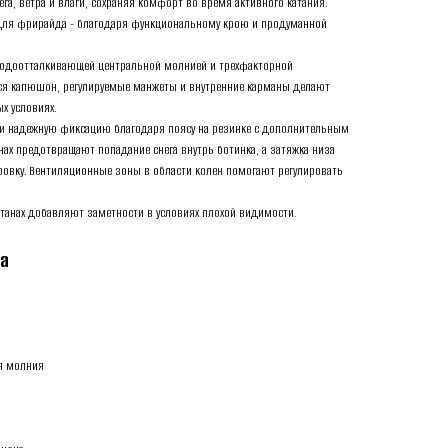
га, ветра и влаги, сохраняя комфорт во время активного катания.
и для фрирайда - благодаря функциональному крою и продуманной
 водоотталкивающей центральной молнией и трехфакторной
ся капюшон, регулируемые манжеты и внутренние карманы делают
х условиях.
и надежную фиксацию благодаря поясу на резинке с дополнительным
ах предотвращают попадание снега внутрь ботинка, а затяжка низа
ровку. Вентиляционные зоны в области колен помогают регулировать
танах добавляют заметности в условиях плохой видимости.
та
я молния