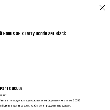
Bonus SB x Larry Gcode set Black
 Pants GCODE
овиях
Pants
в полноценном функциональном формате - комплект GCODE
елый день и ценит защиту, удобство и продуманные детали.