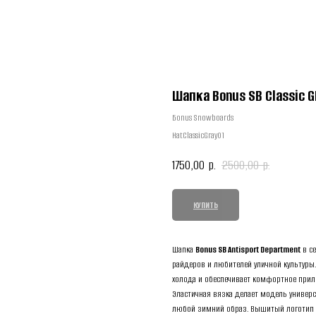
Шапка Bonus SB Classic G
Бonus Snowboards
HatClassicGray01
1750,00
2500,00
р.
р.
КУПИТЬ
Шапка
Bonus SB Antisport Department
в се
райдеров и любителей уличной культуры.
холода и обеспечивает комфортное приле
Эластичная вязка делает модель универс
любой зимний образ. Вышитый логотип