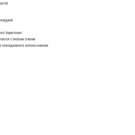
us SB.
посадкой
ort Department
етается с любым стилем
 и повседневного использования