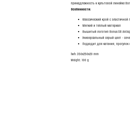
принадлежность к культовой линейке Bon
Особенности:
Классический крой с эластичной 
Мягкий и теплый материал
Вышитый логотип Bonus SB Antisp
Универсальный серый цвет - соч
Подходит для катания, прогулок
lwh: 350x250x20 mm
Weight: 100 g