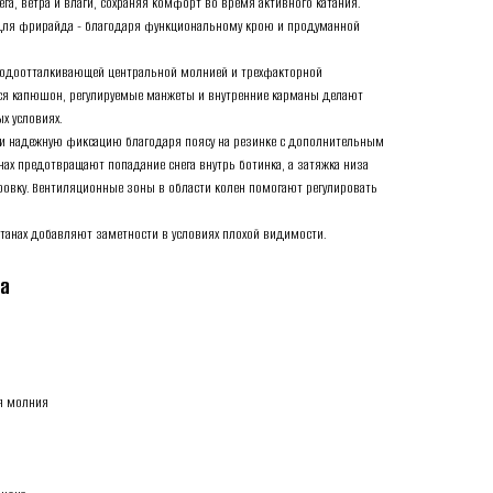
га, ветра и влаги, сохраняя комфорт во время активного катания.
и для фрирайда - благодаря функциональному крою и продуманной
 водоотталкивающей центральной молнией и трехфакторной
ся капюшон, регулируемые манжеты и внутренние карманы делают
х условиях.
и надежную фиксацию благодаря поясу на резинке с дополнительным
ах предотвращают попадание снега внутрь ботинка, а затяжка низа
ровку. Вентиляционные зоны в области колен помогают регулировать
танах добавляют заметности в условиях плохой видимости.
та
я молния