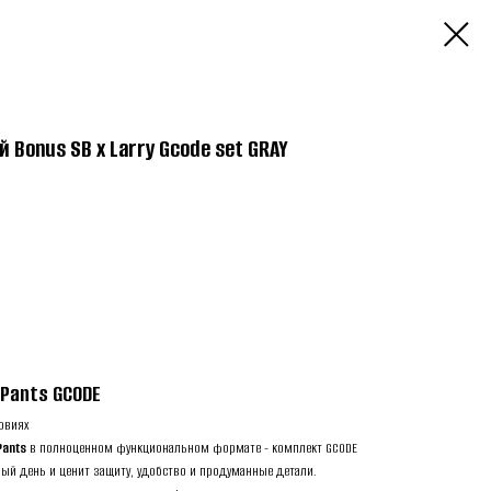
Bonus SB x Larry Gcode set GRAY
 Pants GCODE
овиях
Pants
в полноценном функциональном формате - комплект GCODE
елый день и ценит защиту, удобство и продуманные детали.