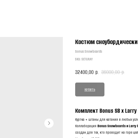
Костюм сноубордический 
Бonus Snowboards
SKU:
SETGRAY
32400,00
36000,00
р.
р.
КУПИТЬ
Комплект Bonus SB x Larry
Куртка + штаны для катания в любых усл
Коллаборация
Bonus Snowboards и Larry 
создан для тех, кто проводит на горе ц