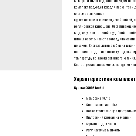
Мембрана
10/10
надежно защищает от сне
Комплект подходит как для парка, так 
системе вентиляции.
Куртка оснащена снегозащитной юбкой,
регулировкой капюшона. Отстегивающий
модель универсальной и удобной в любы
Штаны обеспечивают свободу движений 
шнурком. Снегозащитные юбки на штанин
позволяет подогнать посадку под экипи
температуру во время активного катания.
Светоотражающие лампасы на куртке и ш
Характеристики комплек
Куртка GCODE Jacket
Мембрана 10/10
Снегозащитная юбка
Водоотталкивающая центральна
Внутренний карман на молнии
Карман под скипасс
Регулируемые манжеты