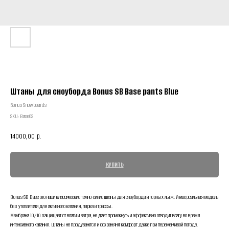
Штаны для сноуборда Bonus SB Base pants Blue
Бonus Snowboards
SKU:
Base03
14000,00
р.
КУПИТЬ
Bonus SB Base это наши классические темно-синие штаны для сноуборда и горных лыж. Универсальная модель
без утеплителя для активного катания, парка и трассы.
Мембрана 10/10 защищает от влаги и ветра, не дает промокнуть и эффективно отводит влагу во время
интенсивного катания. Штаны не продуваются и сохраняют комфорт даже при переменчивой погоде.