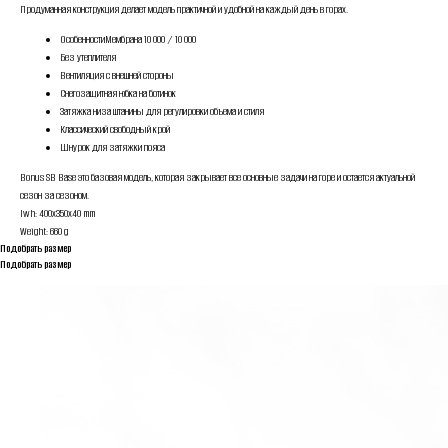
Продуманная конструкция делает модель практичной и удобной на каждый день в горах.
ОсобенностиМембрана 10 000 / 10 000
Без утеплителя
Вентиляция с внешней стороны
Снегозащитная юбка на ботинок
Затяжка низа штанины для регулировки объема и стиля
Классический свободный крой
Шнурок для затяжки пояса
Bonus SB Base это базовая модель, которая закрывает все основные задачи на горе и остается актуальной
сезон за сезоном.
lwh: 400x350x40 mm
Weight: 660 g
Подобрать размер
Подобрать размер