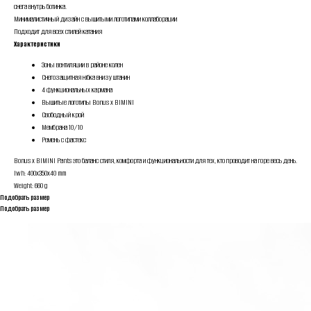
снега внутрь ботинка.
Минималистичный дизайн с вышитыми логотипами коллаборации
Подходит для всех стилей катания
Характеристики
Зоны вентиляции в районе колен
Снегозащитная юбка внизу штанин
4 функциональных кармана
Вышитые логотипы Bonus x BIMINI
Свободный крой
Мембрана 10/10
Ремень с фастекс
Bonus x BIMINI Pants это баланс стиля, комфорта и функциональности для тех, кто проводит на горе весь день.
lwh: 400x350x40 mm
Weight: 660 g
Подобрать размер
Подобрать размер