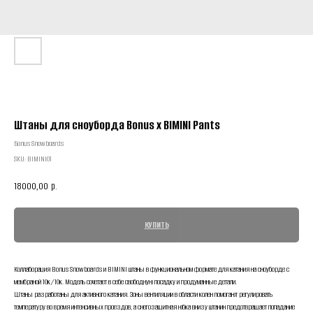
Штаны для сноуборда Bonus x BIMINI Pants
Бonus Snowboards
SKU:
BIMINI01
18000,00
р.
КУПИТЬ
Коллаборация Bonus Snowboards и BIMINI штаны в функциональном формате для катания на сноуборде с
мембраной 10к/10к. Модель сочетает в себе свободную посадку и продуманные детали.
Штаны разработаны для активного катания. Зоны вентиляции в области колен помогают регулировать
температуру во время интенсивных проездов, а снегозащитная юбка внизу штанин предотвращает попадание