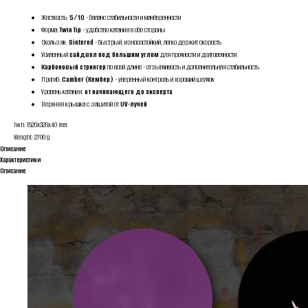
Жесткость:
5/10
- баланс стабильности и манёвренности
Форма:
Twin Tip
- удобство катания в обе стороны
Скользяк:
Sintered
- быстрый, износостойкий, легко держит скорость
Усиленный
сайдвол под большим углом
для прочности и долговечности
Карбоновый стрингер
по всей длине - отзывчивость и дополнительная стабильность
Прогиб:
Camber (Кембер)
- уверенный контроль и хороший щелчок
Уровень катания:
от начинающего до эксперта
Верхняя крышка с защитой от
UV-лучей
lwh: 1520x320x40 mm
Weight: 2700 g
Описание
Характеристики
Описание