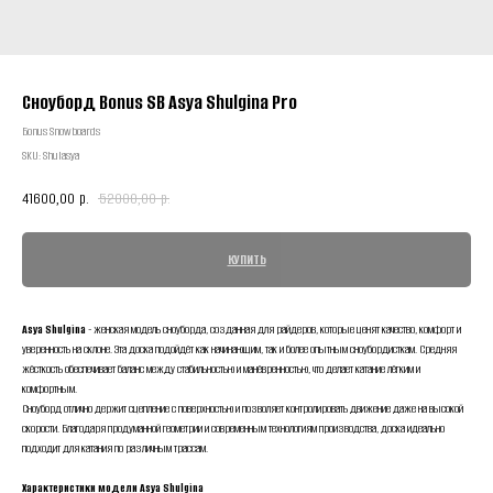
Сноуборд Bonus SB Asya Shulgina Pro
Бonus Snowboards
SKU:
Shulasya
41600,00
52000,00
р.
р.
КУПИТЬ
Asya Shulgina
- женская модель сноуборда, созданная для райдеров, которые ценят качество, комфорт и
уверенность на склоне. Эта доска подойдёт как начинающим, так и более опытным сноубордисткам. Средняя
жёсткость обеспечивает баланс между стабильностью и манёвренностью, что делает катание лёгким и
комфортным.
Сноуборд отлично держит сцепление с поверхностью и позволяет контролировать движение даже на высокой
скорости. Благодаря продуманной геометрии и современным технологиям производства, доска идеально
подходит для катания по различным трассам.
Характеристики модели Asya Shulgina